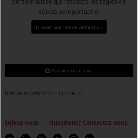
personnalisée qui respecte les règles de
sûreté aéroportuaire.
Dresser une liste de vérification
Partagez cette page
Date de modification :
2025-06-27
Suivez-nous
Questions? Contactez-nous.