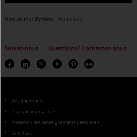
Date de modification :
2026-06-10
Suivez-nous
Questions? Contactez-nous.
À
Avis importants
propos
Divulgation proactive
de
Protection des renseignements personnels
ce
Canada.ca
site