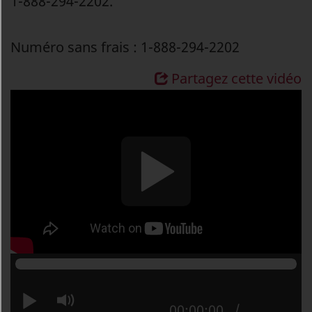
1-888-294-2202.
Numéro sans frais : 1-888-294-2202
Partagez cette vidéo
Lire
Activer
Position actuelle :
00:00:00