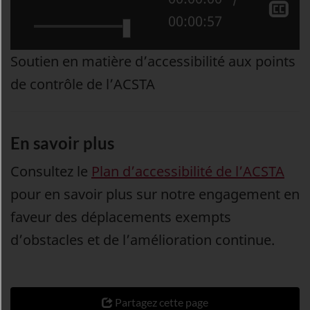
le
Af
Temps total :
00:00:57
mode
le
muet
so
Soutien en matière d’accessibilité aux points
tit
de contrôle de l’ACSTA
En savoir plus
Consultez le
Plan d’accessibilité de l’ACSTA
pour en savoir plus sur notre engagement en
faveur des déplacements exempts
d’obstacles et de l’amélioration continue.
Partagez cette page