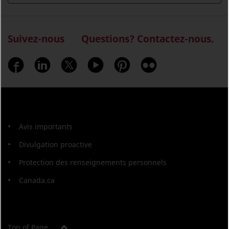
Suivez-nous
Questions? Contactez-nous.
À
Avis importants
propos
Divulgation proactive
de
Protection des renseignements personnels
ce
Canada.ca
site
Top of Page