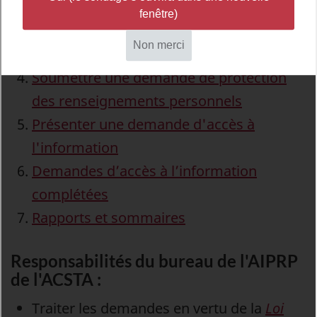
Les renseignements contenus par les
cartes d’embarquement électroniques
InfoSource
Soumettre une demande de protection
des renseignements personnels
Présenter une demande d'accès à
l'information
Demandes d’accès à l’information
complétées
Rapports et sommaires
Responsabilités du bureau de l'AIPRP
de l'ACSTA :
Traiter les demandes en vertu de la
Loi