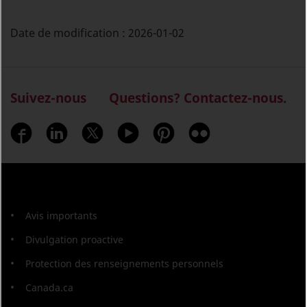
Date de modification :
2026-01-02
Suivez-nous
Questions? Contactez-nous.
À
Avis importants
propos
Divulgation proactive
de
Protection des renseignements personnels
ce
Canada.ca
site