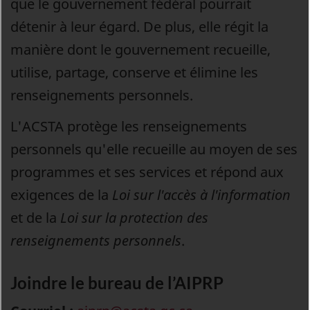
que le gouvernement fédéral pourrait
détenir à leur égard. De plus, elle régit la
manière dont le gouvernement recueille,
utilise, partage, conserve et élimine les
renseignements personnels.
L'ACSTA protège les renseignements
personnels qu'elle recueille au moyen de ses
programmes et ses services et répond aux
exigences de la
Loi sur l'accès à l'information
et de la
Loi sur la protection des
renseignements personnels
.
Joindre le bureau de l’AIPRP