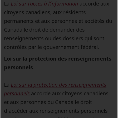
La
Loi sur l’accès à l’information
accorde aux
citoyens canadiens, aux résidents
permanents et aux personnes et sociétés du
Canada le droit de demander des
renseignements ou des dossiers qui sont
contrôlés par le gouvernement fédéral.
Loi sur la protection des renseignements
personnels
La
Loi sur la protection des renseignements
personnels
accorde aux citoyens canadiens
et aux personnes du Canada le droit
d’accéder aux renseignements personnels